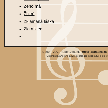
Ženo má
Žízeň
Zklamaná láska
Zlatá klec
© 2004–2007
Robert-Antonio
,
robert@antonio.cz
Optimalizováno pro jakýkoliv prohlížeč zobrazující dle