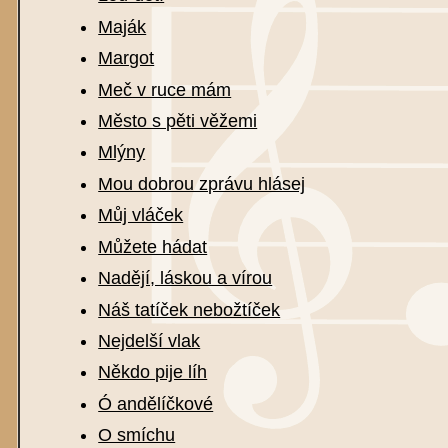
Maják
Margot
Meč v ruce mám
Město s pěti věžemi
Mlýny
Mou dobrou zprávu hlásej
Můj vláček
Můžete hádat
Nadějí, láskou a vírou
Náš tatíček nebožtíček
Nejdelší vlak
Někdo pije líh
Ó andělíčkové
O smíchu