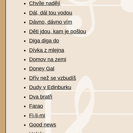
Chvíle nadějí
Dál, dál tou vodou
Dávno, dávno vím
Děti jdou, kam je pošlou
Diga diga do
Dívka z mlejna
Domov na zemi
Doney Gal
Dřív než se vzbudíš
Dudy v Edinburku
Dva bratři
Farao
Fi-li-mi
Good news