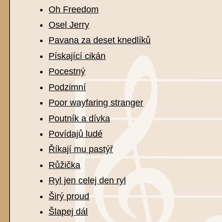
Oh Freedom
Osel Jerry
Pavana za deset knedlíků
Pískající cikán
Pocestný
Podzimní
Poor wayfaring stranger
Poutník a dívka
Povídajů ludé
Říkají mu pastýř
Růžička
Ryl jen celej den ryl
Širý proud
Šlapej dál