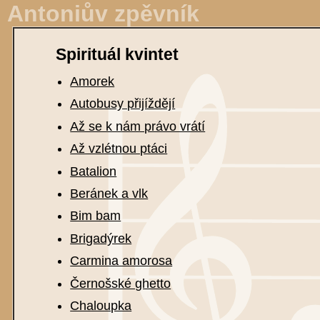
Antoniův zpěvník
Spirituál kvintet
Amorek
Autobusy přijíždějí
Až se k nám právo vrátí
Až vzlétnou ptáci
Batalion
Beránek a vlk
Bim bam
Brigadýrek
Carmina amorosa
Černošské ghetto
Chaloupka