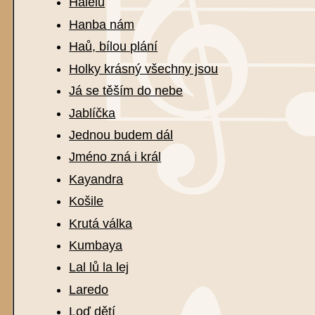
Halelu
Hanba nám
Haů, bílou plání
Holky krásný všechny jsou
Já se těším do nebe
Jablíčka
Jednou budem dál
Jméno zná i král
Kayandra
Košile
Krutá válka
Kumbaya
Lal lů la lej
Laredo
Loď dětí