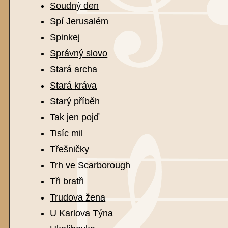
Soudný den
Spí Jerusalém
Spinkej
Správný slovo
Stará archa
Stará kráva
Starý příběh
Tak jen pojď
Tisíc mil
Třešničky
Trh ve Scarborough
Tři bratři
Trudova žena
U Karlova Týna