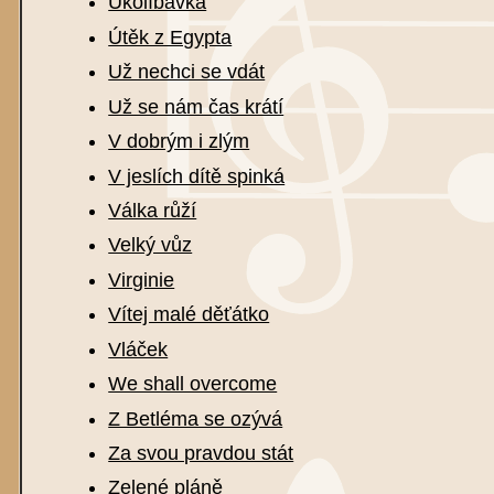
Ukolíbavka
Útěk z Egypta
Už nechci se vdát
Už se nám čas krátí
V dobrým i zlým
V jeslích dítě spinká
Válka růží
Velký vůz
Virginie
Vítej malé děťátko
Vláček
We shall overcome
Z Betléma se ozývá
Za svou pravdou stát
Zelené pláně