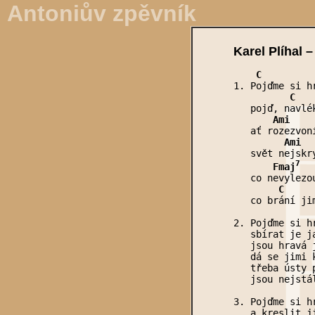
Antoniův zpěvník
Karel Plíhal 
    C         
          C   
       Ami    
         Ami  
7
       Fmaj
  
        C     
   co brání ji
2. Pojďme si h
   sbírat je ja
   jsou hravá 
   dá se jimi 
   třeba ústy 
   jsou nejstá
3. Pojďme si h
   a kreslit ji