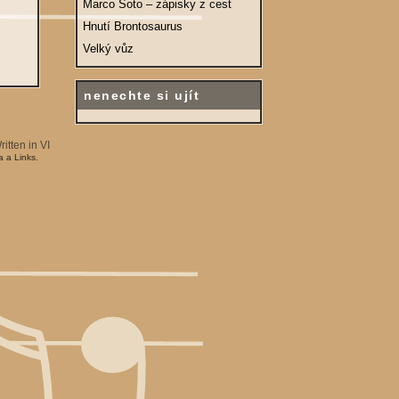
Marco Šoto – zápisky z cest
Hnutí Brontosaurus
Velký vůz
nenechte si ujít
a a Links.