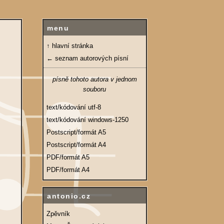
menu
↑ hlavní stránka
← seznam autorových písní
písně tohoto autora v jednom
souboru
text/kódování utf-8
text/kódování windows-1250
Postscript/formát A5
Postscript/formát A4
PDF/formát A5
PDF/formát A4
antonio.cz
Zpěvník