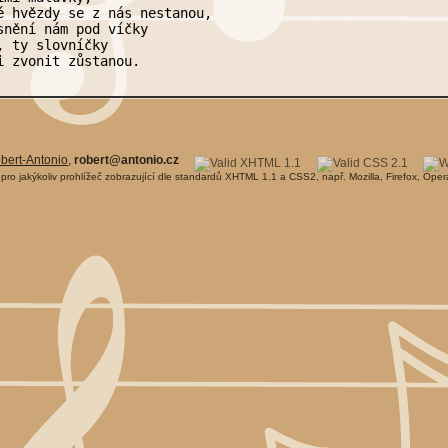
é hvězdy se z nás nestanou,

snění nám pod víčky

, ty slovníčky

bert-Antonio
,
robert@antonio.cz
pro jakýkoliv prohlížeč zobrazující dle standardů XHTML 1.1 a CSS2, např. Mozilla, Firefox, Oper